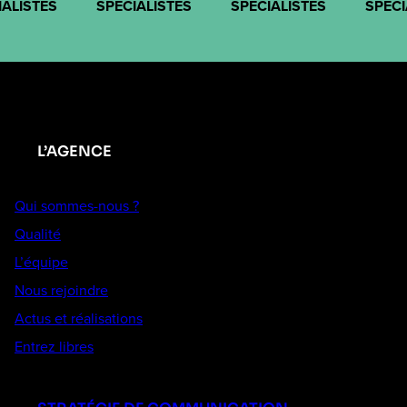
IALISTES
SPÉCIALISTES
SPÉCIALISTES
SPÉCI
L’AGENCE
Qui sommes-nous ?
Qualité
L’équipe
Nous rejoindre
Actus et réalisations
Entrez libres