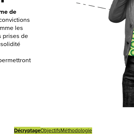
âme de
 convictions
Comme les
s prises de
solidité
 permettront
Décryptage
Objectifs
Méthodologie