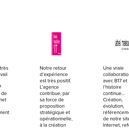
très
Notre retour
Une vraie
vail
d’expérience
collaborati
est très positif.
avec B17 et
7
L’agence
l’histoire
e de
contribue, par
continue…
rnet
sa force de
Création,
proposition
évolution,
ment
stratégique et
référencem
opérationnelle,
de notre sit
à la création
Internet, re