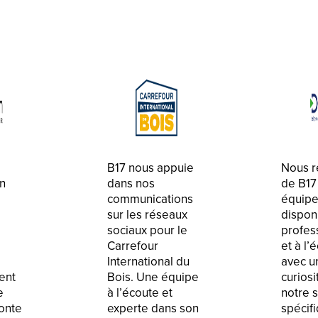
B17 nous appuie
Nous r
on
dans nos
de B17
communications
équip
sur les réseaux
dispon
sociaux pour le
profes
Carrefour
et à l’
International du
avec u
ent
Bois. Une équipe
curiosi
e
à l’écoute et
notre 
fonte
experte dans son
spécif