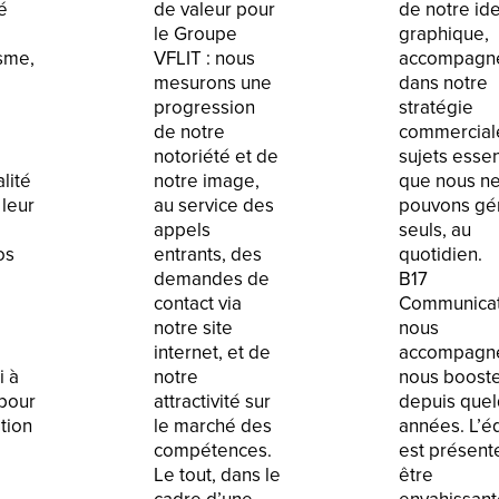
é
de valeur pour
de notre ide
le Groupe
graphique,
sme,
VFLIT : nous
accompagn
mesurons une
dans notre
progression
stratégie
de notre
commercial
notoriété et de
sujets essen
lité
notre image,
que nous n
leur
au service des
pouvons gé
appels
seuls, au
os
entrants, des
quotidien.
demandes de
B17
contact via
Communicat
notre site
nous
internet, et de
accompagn
i à
notre
nous boost
 pour
attractivité sur
depuis que
tion
le marché des
années. L’é
compétences.
est présent
Le tout, dans le
être