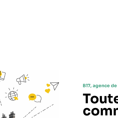
B17, agence d
Tout
comm