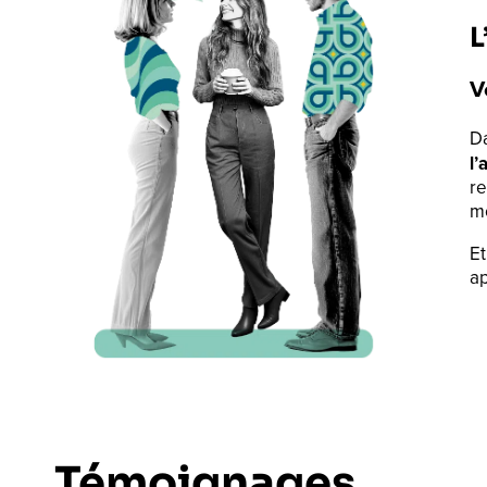
L
V
D
l’
re
mo
Et
ap
Témoignages