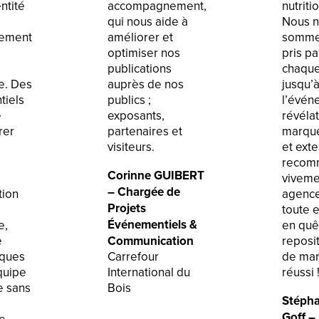
ntité
accompagnement,
nutriti
qui nous aide à
Nous 
ement
améliorer et
sommes
optimiser nos
pris pa
publications
chaque
e. Des
auprès de nos
jusqu’
tiels
publics ;
l’évén
e
exposants,
révélat
rer
partenaires et
marque
visiteurs.
et exte
recom
Corinne GUIBERT
viveme
– Chargée de
ion
agence
Projets
toute 
Événementiels &
e,
en quê
e
Communication
reposi
lques
Carrefour
de ma
quipe
International du
réussi 
e sans
Bois
Stépha
Goff – 