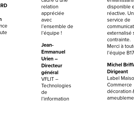
cadre d’une
envahissant
ARD
relation
disponible 
appréciée
réactive. Un
n
avec
service de
nce
l’ensemble de
communicat
oute
l’équipe !
externalisé 
contrainte.
Jean-
Merci à tou
Emmanuel
l’équipe B17
Urien –
Michel Briff
Directeur
Dirigeant
général
Label Maiso
VFLIT –
Commerce
Technologies
décoration 
de
ameubleme
l’information