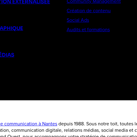
Community Management
ION EXTERNALISÉE
Création de contenu
Social Ads
RAPHIQUE
Audits et formations
ÉDIAS
e communication à Nantes
depuis 1988. Sous notre toit, toutes 
tion, communication digitale, relations médias, social media e
rand Ouest, nous accompagnons votre stratégie de communication 