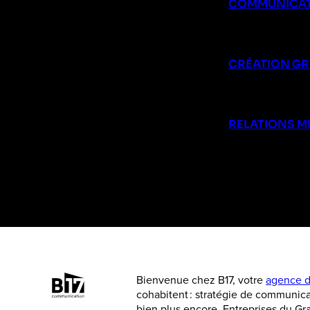
COMMUNICAT
CRÉATION G
RELATIONS M
Bienvenue chez B17, votre
agence d
cohabitent : stratégie de communica
bien plus encore. Entreprises du G