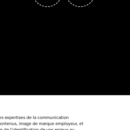
les expertises de la communication
t contenus, image de marque employeur, et
de l’identification de vos enjeux au