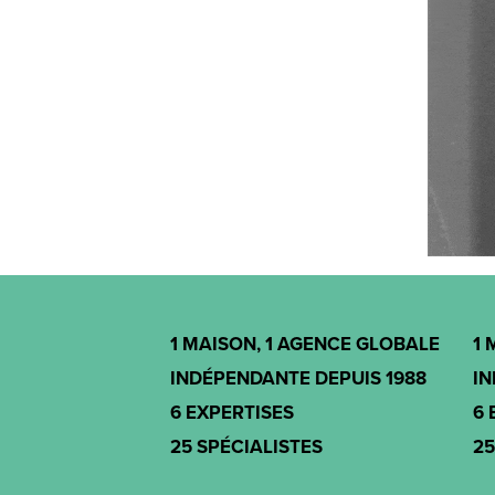
1 MAISON, 1 AGENCE GLOBALE
1 
INDÉPENDANTE DEPUIS 1988
IN
6 EXPERTISES
6 
25 SPÉCIALISTES
25