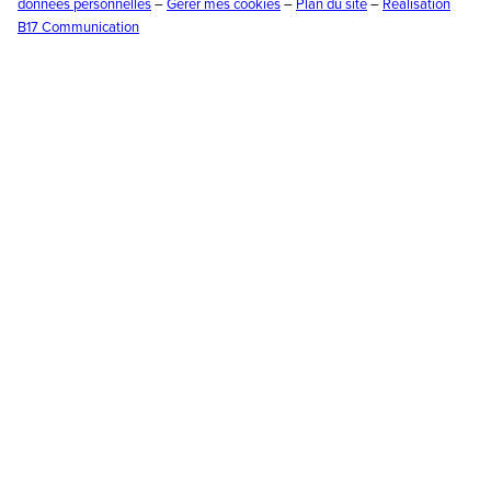
données personnelles
–
Gérer mes cookies
–
Plan du site
–
Réalisation
B17 Communication