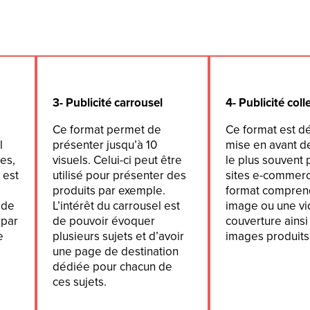
3- Publicité carrousel
4- Publicité coll
Ce format permet de
Ce format est dé
l
présenter jusqu’à 10
mise en avant de
ces,
visuels. Celui-ci peut être
le plus souvent 
 est
utilisé pour présenter des
sites e-commer
produits par exemple.
format compren
 de
L’intérêt du carrousel est
image ou une v
 par
de pouvoir évoquer
couverture ainsi
e
plusieurs sujets et d’avoir
images produits
une page de destination
dédiée pour chacun de
ces sujets.