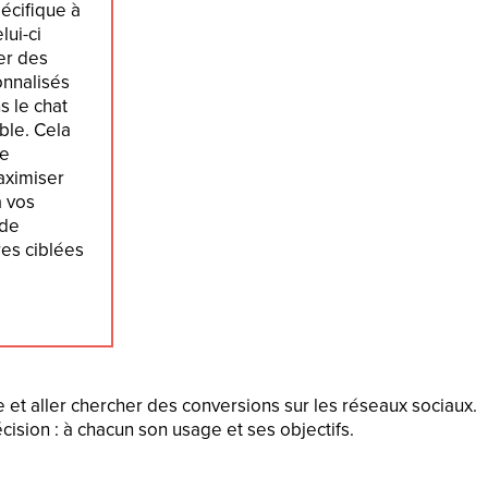
écifique à
lui-ci
er des
nnalisés
s le chat
ible. Cela
le
aximiser
à vos
 de
res ciblées
e et aller chercher des conversions sur les réseaux sociaux.
cision : à chacun son usage et ses objectifs.