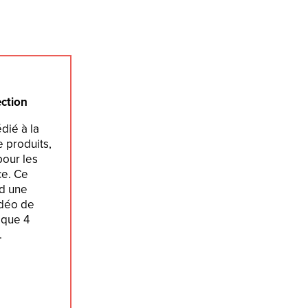
ection
dié à la
 produits,
pour les
ce. Ce
d une
idéo de
 que 4
.