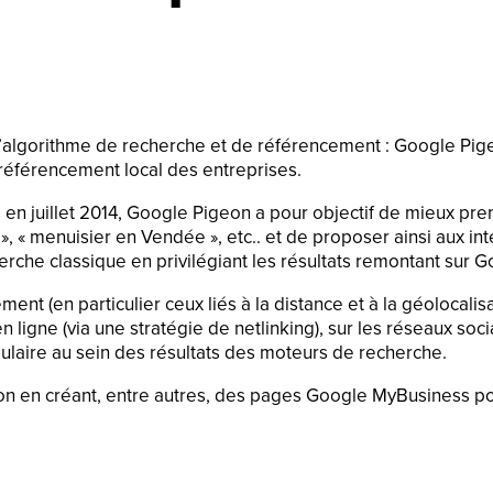
n d’algorithme de recherche et de référencement : Google P
référencement local des entreprises.
s en juillet 2014, Google Pigeon a pour objectif de mieux p
 menuisier en Vendée », etc.. et de proposer ainsi aux inter
herche classique en privilégiant les résultats remontant su
t (en particulier ceux liés à la distance et à la géolocalisa
n ligne (via une stratégie de netlinking), sur les réseaux soc
laire au sein des résultats des moteurs de recherche.
on en créant, entre autres, des pages Google MyBusiness po