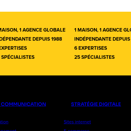
MAISON, 1 AGENCE GLOBALE
1 MAISON, 1 AGENCE G
DÉPENDANTE DEPUIS 1988
INDÉPENDANTE DEPUIS 
EXPERTISES
6 EXPERTISES
 SPÉCIALISTES
25 SPÉCIALISTES
E COMMUNICATION
STRATÉGIE DIGITALE
tion
Sites internet
onnement
E-commerce