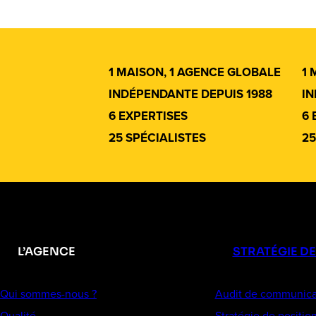
1 MAISON, 1 AGENCE GLOBALE
1 
INDÉPENDANTE DEPUIS 1988
IN
6 EXPERTISES
6 
25 SPÉCIALISTES
25
L’AGENCE
STRATÉGIE D
Qui sommes-nous ?
Audit de communica
Qualité
Stratégie de positi