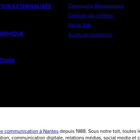
Community Management
ION EXTERNALISÉE
Création de contenu
Social Ads
RAPHIQUE
Audits et formations
ÉDIAS
e communication à Nantes
depuis 1988. Sous notre toit, toutes 
tion, communication digitale, relations médias, social media e