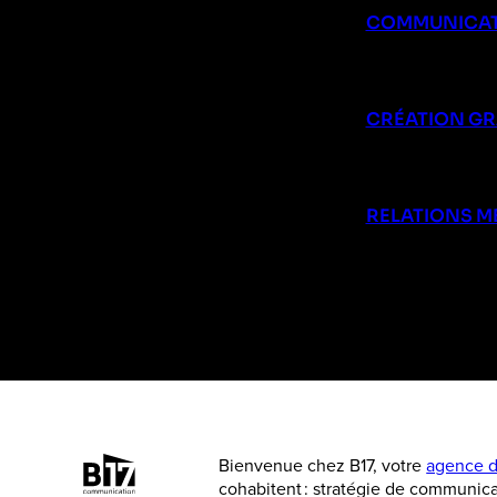
COMMUNICAT
CRÉATION G
RELATIONS M
Bienvenue chez B17, votre
agence d
cohabitent : stratégie de communica