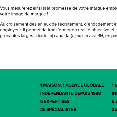
Vous mesurerez ainsi si la promesse de votre marque employe
votre image de marque !
Au croisement des enjeux de recrutement, d’engagement et 
employeur. Il permet de transformer en réalité objective et 
prenantes larges : du(de la) candidat(e) au service RH, en p
1 MAISON, 1 AGENCE GLOBALE
1 
INDÉPENDANTE DEPUIS 1988
IN
6 EXPERTISES
6 
25 SPÉCIALISTES
25