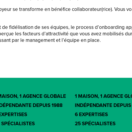
ur se transforme en bénéfice collaborateur(rice). Vous vous
de fidélisation de ses équipes, le process d’onboarding a
perçue les facteurs d’attractivité que vous avez mobilisés du
assant par le management et l’équipe en place.
MAISON, 1 AGENCE GLOBALE
1 MAISON, 1 AGENCE G
DÉPENDANTE DEPUIS 1988
INDÉPENDANTE DEPUIS 
EXPERTISES
6 EXPERTISES
 SPÉCIALISTES
25 SPÉCIALISTES