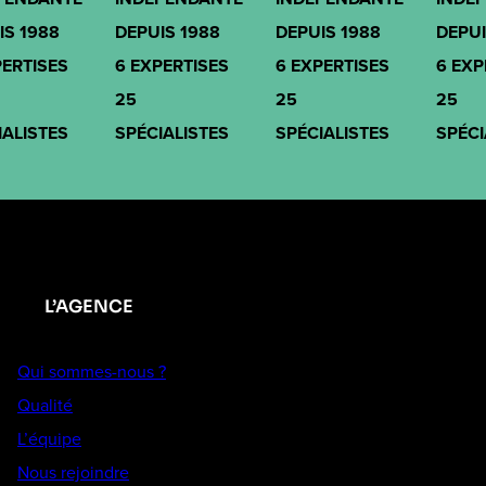
IS 1988
DEPUIS 1988
DEPUIS 1988
DEPUI
PERTISES
6 EXPERTISES
6 EXPERTISES
6 EXP
25
25
25
IALISTES
SPÉCIALISTES
SPÉCIALISTES
SPÉCI
L’AGENCE
Qui sommes-nous ?
Qualité
L’équipe
Nous rejoindre