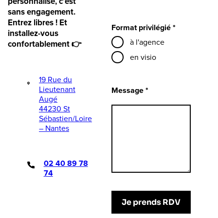
personnalisé, c’est
sans engagement.
Entrez libres ! Et
Format privilégié *
installez-vous
à l'agence
confortablement 👉
en visio
19 Rue du
Lieutenant
Message *
Augé
44230 St
Sébastien/Loire
– Nantes
02 40 89 78
74