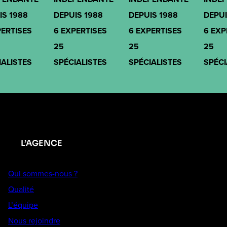
IS 1988
DEPUIS 1988
DEPUIS 1988
DEPUI
PERTISES
6 EXPERTISES
6 EXPERTISES
6 EXP
25
25
25
IALISTES
SPÉCIALISTES
SPÉCIALISTES
SPÉCI
L’AGENCE
Qui sommes-nous ?
Qualité
L’équipe
Nous rejoindre