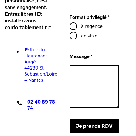
personnalisé, c’est
sans engagement.
Entrez libres ! Et
Format privilégié *
installez-vous
à l'agence
confortablement 👉
en visio
19 Rue du
Lieutenant
Message *
Augé
44230 St
Sébastien/Loire
– Nantes
02 40 89 78
74