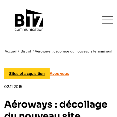
Accueil
/
Bistrot
/
Aéroways : décollage du nouveau site imminent
Sites et acquisition
Avec vous
02.11.2015
Aéroways : décollage
du nouveau site