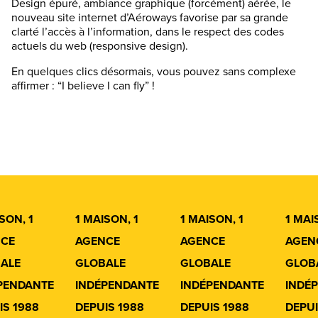
Design épuré, ambiance graphique (forcément) aérée, le
nouveau site internet d’Aéroways favorise par sa grande
clarté l’accès à l’information, dans le respect des codes
actuels du web (responsive design).
En quelques clics désormais, vous pouvez sans complexe
affirmer : “I believe I can fly” !
SON, 1
1 MAISON, 1
1 MAISON, 1
1 MAI
CE
AGENCE
AGENCE
AGEN
ALE
GLOBALE
GLOBALE
GLOB
PENDANTE
INDÉPENDANTE
INDÉPENDANTE
INDÉ
IS 1988
DEPUIS 1988
DEPUIS 1988
DEPUI