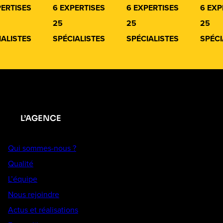
PERTISES
6 EXPERTISES
6 EXPERTISES
6 EXP
25
25
25
IALISTES
SPÉCIALISTES
SPÉCIALISTES
SPÉCI
L’AGENCE
Qui sommes-nous ?
Qualité
L’équipe
Nous rejoindre
Actus et réalisations