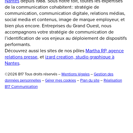
Nantes
depuis 1988. Sous notre toit, toutes les expertises
de la communication cohabitent : stratégie de
communication, communication digitale, relations médias,
social media et contenus, image de marque employeur, et
bien plus encore. Entreprises du Grand Ouest, nous
accompagnons votre stratégie de communication de
l’identification de vos enjeux au déploiement de dispositifs
performants.
Découvrez aussi les sites de nos pôles
Martha RP, agence
relations presse
, et
izard creation, studio graphique à
Nantes
.
©2026 B17 Tous droits réservés –
Mentions légales
–
Gestion des
données personnelles
–
Gérer mes cookies
–
Plan du site
–
Réalisation
B17 Communication