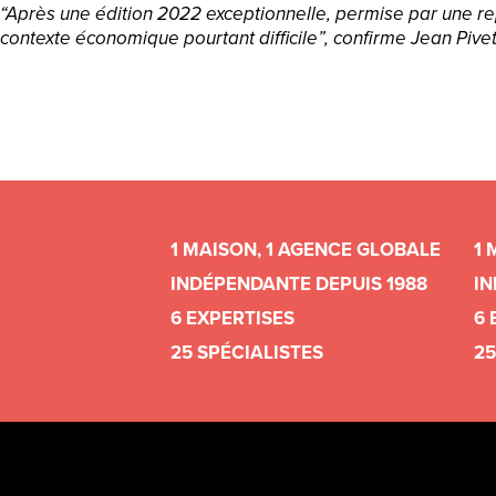
“Après une édition 2022 exceptionnelle, permise par une re
contexte économique pourtant difficile”, confirme Jean Pivet
1 MAISON, 1 AGENCE GLOBALE
1 
INDÉPENDANTE DEPUIS 1988
IN
6 EXPERTISES
6 
25 SPÉCIALISTES
25