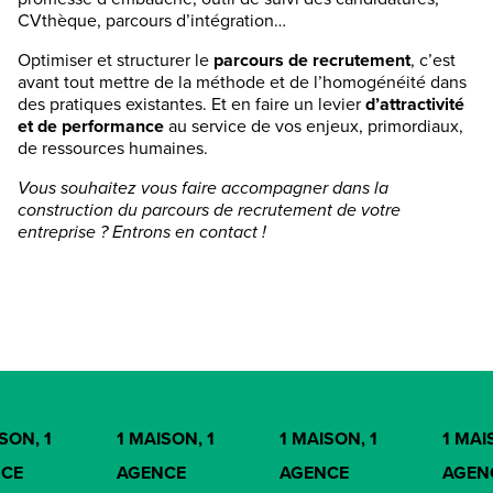
CVthèque, parcours d’intégration…
Optimiser et structurer le
parcours de recrutement
, c’est
avant tout mettre de la méthode et de l’homogénéité dans
des pratiques existantes. Et en faire un levier
d’attractivité
et de performance
au service de vos enjeux, primordiaux,
de ressources humaines.
Vous souhaitez vous faire accompagner dans la
construction du parcours de recrutement de votre
entreprise ? Entrons en contact !
SON, 1
1 MAISON, 1
1 MAISON, 1
1 MAI
CE
AGENCE
AGENCE
AGEN