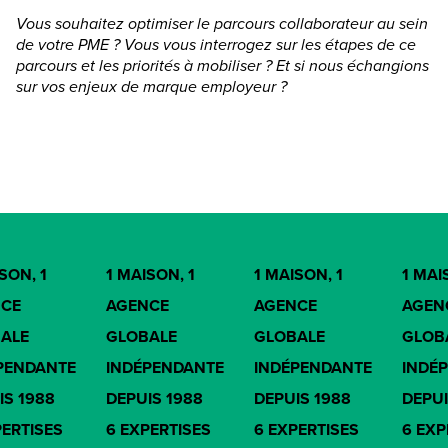
Vous souhaitez optimiser le parcours collaborateur au sein
de votre PME ? Vous vous interrogez sur les étapes de ce
parcours et les priorités à mobiliser ? Et si nous échangions
sur vos enjeux de marque employeur ?
SON, 1
1 MAISON, 1
1 MAISON, 1
1 MAI
CE
AGENCE
AGENCE
AGEN
ALE
GLOBALE
GLOBALE
GLOB
PENDANTE
INDÉPENDANTE
INDÉPENDANTE
INDÉ
IS 1988
DEPUIS 1988
DEPUIS 1988
DEPUI
PERTISES
6 EXPERTISES
6 EXPERTISES
6 EXP