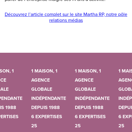
Découvrez l’article complet sur le site Martha RP, notre pôle
relations médias
SON, 1
1 MAISON, 1
1 MAISON, 1
1 MAI
CE
AGENCE
AGENCE
AGEN
ALE
GLOBALE
GLOBALE
GLOB
PENDANTE
INDÉPENDANTE
INDÉPENDANTE
INDÉ
IS 1988
DEPUIS 1988
DEPUIS 1988
DEPUI
PERTISES
6 EXPERTISES
6 EXPERTISES
6 EXP
25
25
25