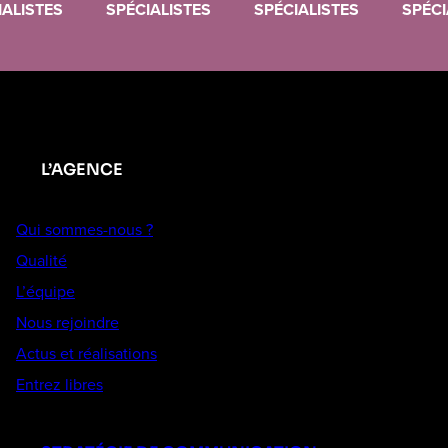
IALISTES
SPÉCIALISTES
SPÉCIALISTES
SPÉCI
L’AGENCE
Qui sommes-nous ?
Qualité
L’équipe
Nous rejoindre
Actus et réalisations
Entrez libres