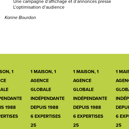
Une campagne d’affichage et d’annonces presse
L’optimisation d’audience
Karine Bourdon
SON, 1
1 MAISON, 1
1 MAISON, 1
1 MAI
CE
AGENCE
AGENCE
AGEN
ALE
GLOBALE
GLOBALE
GLOB
PENDANTE
INDÉPENDANTE
INDÉPENDANTE
INDÉ
IS 1988
DEPUIS 1988
DEPUIS 1988
DEPUI
PERTISES
6 EXPERTISES
6 EXPERTISES
6 EXP
25
25
25